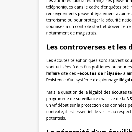
Les autorités judiciaires françaises peuvent 
téléphoniques dans le cadre d’enquêtes prélimi
renseignements peuvent également avoir rec
terrorisme ou pour protéger la sécurité nati
soumises à un contrôle strict et doivent ê
notamment de magistrats.
Les controverses et les 
Les écoutes téléphoniques sont souvent sourc
sont utilisées à des fins politiques ou pour e
l’affaire dite des «
écoutes de l’Élysée
» a ai
l’existence d’un système d’espionnage illégal 
Mais la question de la légalité des écoutes t
programme de surveillance massive de la
N
un vif débat sur la protection des données per
contexte, il est essentiel de veiller au respe
potentiels.
La nécessité d’un équili