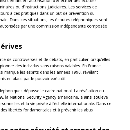
ainsi demander l’autorisation d’effectuer des écoutes
naires ou d’instructions judiciaires. Les services de
ours à ces pratiques dans un but de prévention du
onale. Dans ces situations, les écoutes téléphoniques sont
tre autorisées par une commission indépendante composée
dérives
e de controverses et de débats, en particulier lorsqu’elles
spionner des individus sans raisons valables. En France,
nsi marqué les esprits dans les années 1990, révélant
mis en place par le pouvoir exécutif.
éléphoniques dépasse le cadre national. La révélation du
SA
, la National Security Agency américaine, a ainsi soulevé
sonnelles et la vie privée à l’échelle internationale. Dans ce
ct des libertés fondamentales et à prévenir les abus
bre entre sécurité et respect des