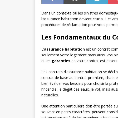
Dans un contexte où les sinistres domestiques
l’assurance habitation devient crucial. Cet ar
procédures de réclamation pour vous permett
Les Fondamentaux du Co
L’
assurance habitation
est un contrat comp
seulement votre logement mais aussi vos bien
et les
garanties
de votre contrat est essenti
Les contrats d’assurance habitation se décli
contrat de base au contrat premium, chaque fo
bien évaluer vos besoins pour choisir la pro
l’incendie, le dégât des eaux, le vol, mais 
naturelles.
Une attention particulière doit être portée a
souvent en petits caractères, peuvent considé
est recommandé de les examiner attentivemen