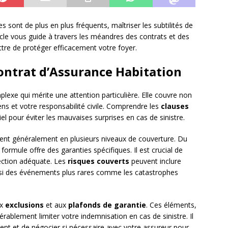
 sont de plus en plus fréquents, maîtriser les subtilités de
ticle vous guide à travers les méandres des contrats et des
re de protéger efficacement votre foyer.
ntrat d’Assurance Habitation
lexe qui mérite une attention particulière. Elle couvre non
s et votre responsabilité civile. Comprendre les
clauses
el pour éviter les mauvaises surprises en cas de sinistre.
nent généralement en plusieurs niveaux de couverture. Du
rmule offre des garanties spécifiques. Il est crucial de
tection adéquate. Les
risques couverts
peuvent inclure
aussi des événements plus rares comme les catastrophes
ux
exclusions
et aux
plafonds de garantie
. Ces éléments,
rablement limiter votre indemnisation en cas de sinistre. Il
t et de négocier si nécessaire avec votre assureur pour