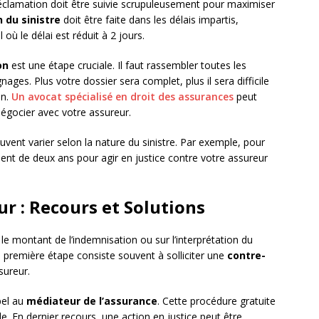
 réclamation doit être suivie scrupuleusement pour maximiser
 du sinistre
doit être faite dans les délais impartis,
où le délai est réduit à 2 jours.
on
est une étape cruciale. Il faut rassembler toutes les
nages. Plus votre dossier sera complet, plus il sera difficile
on.
Un avocat spécialisé en droit des assurances
peut
négocier avec votre assureur.
uvent varier selon la nature du sinistre. Par exemple, pour
nt de deux ans pour agir en justice contre votre assureur
ur : Recours et Solutions
e montant de l’indemnisation ou sur l’interprétation du
La première étape consiste souvent à solliciter une
contre-
sureur.
pel au
médiateur de l’assurance
. Cette procédure gratuite
le. En dernier recours, une action en justice peut être