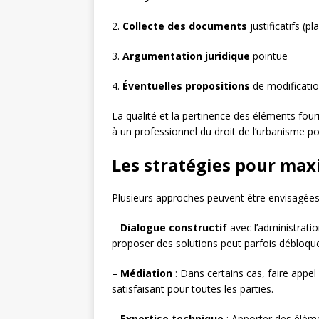
2.
Collecte des documents
justificatifs (p
3.
Argumentation juridique
pointue
4.
Éventuelles propositions
de modificatio
La qualité et la pertinence des éléments fourn
à un professionnel du droit de l’urbanisme p
Les stratégies pour max
Plusieurs approches peuvent être envisagées 
–
Dialogue constructif
avec l’administratio
proposer des solutions peut parfois débloquer
–
Médiation
: Dans certains cas, faire app
satisfaisant pour toutes les parties.
–
Expertise technique
: Apporter des éléme