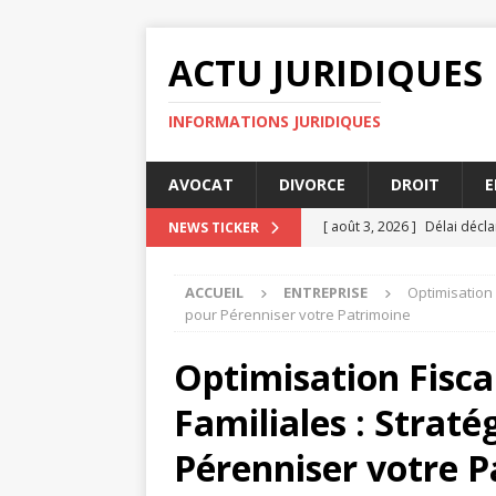
ACTU JURIDIQUES
INFORMATIONS JURIDIQUES
AVOCAT
DIVORCE
DROIT
E
[ août 3, 2026 ]
Délai décla
NEWS TICKER
JURIDIQUE
ACCUEIL
ENTREPRISE
Optimisation 
[ août 3, 2026 ]
Indemnisati
pour Pérenniser votre Patrimoine
[ juillet 31, 2026 ]
Comment r
Optimisation Fisca
ENTREPRISE
Familiales : Strat
[ juillet 30, 2026 ]
Que faire
[ août 4, 2026 ]
Comprendre
Pérenniser votre 